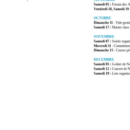
Samedi
05
:
Forum
des
A
Vendredi
18,
Samedi
19
OCTOBRE
Dimanche
11
:
Vide
greni
Samedi
17
:
Master
class
NOVEMBRE
Samedi
07
:
Soirée
organ
Mercredi
11
:
Commémora
Dimanche
15
:
Course
pé
DECEMBRE
Samedi
05
:
Goûter
de
No
Samedi
12
:
Concert
de
N
Samedi
19
:
Loto
organis