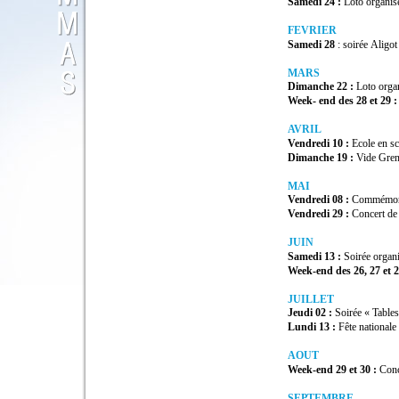
Samedi
24
:
Loto
organis
FEVRIER
Samedi
28
:
soirée
Aligot
MARS
D
i
manche
2
2
:
Loto
orga
Week
-
end
des
2
8
et
29
:
AVRIL
Vendredi
10 :
Ecole
en
s
Dimanche
19
:
Vide
Gren
MAI
Vendredi
08
:
Commémor
Vendr
edi
29
:
Concert
de
JUIN
Samedi
13
:
Soirée
organ
Week
-
end
des
26,
27
et
2
JUILLET
Jeudi
0
2
:
Soirée
«
Tables
Lundi
13
:
Fête
nationale
AOUT
Week
-
end
29
et
30
:
Con
SEPTEMBRE