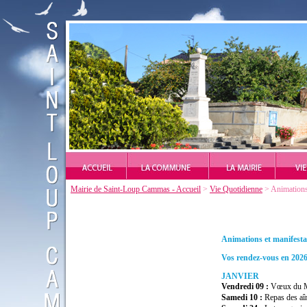
Mairie de Saint-Loup Cammas - Accueil
>
Vie Quotidienne
> Animations 
Animations
et
manifesta
Vos
rendez
-
vous
en
202
JANVIER
Vendredi
09
:
Vœux
du
Samedi
10
:
Repas
des
aî