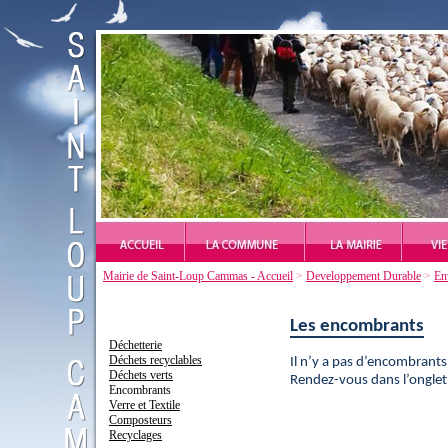
Mairie de Saint-Loup Cammas - Accueil
>
Developpement Durable
>
En
Les encombrants
Déchetterie
Déchets recyclables
Il n
’
y a pas d
’
encombrants
Déchets verts
Rendez
-
vous dans l
’
ongle
Encombrants
Verre et Textile
Composteurs
Recyclages