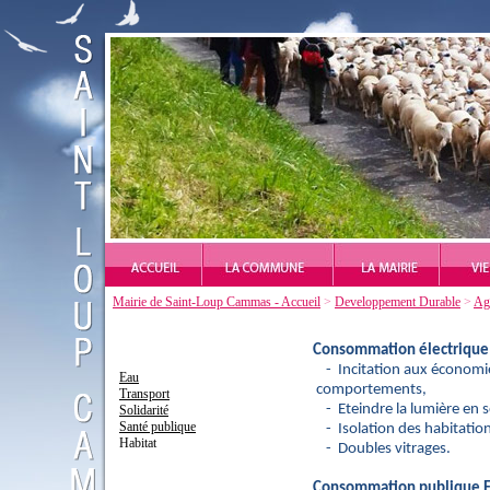
Mairie de Saint-Loup Cammas - Accueil
>
Developpement Durable
>
Ag
Consommation électrique 
-
Incitation aux économies
Eau
comportements,
Transport
-
Eteindre la lumière en 
Solidarité
Santé publique
-
Isolation des habitatio
Habitat
-
D
oubles vitrages.
Consommation publique 