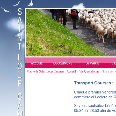
Mairie de Saint-Loup Cammas - Accueil
>
Vie Quotidienne
> Transport 
Transport Courses
:
Chaque premier vendredi 
commercial Leclerc de R
Si vous souhaitez bénéfi
05.34.27.28.50 afin de 