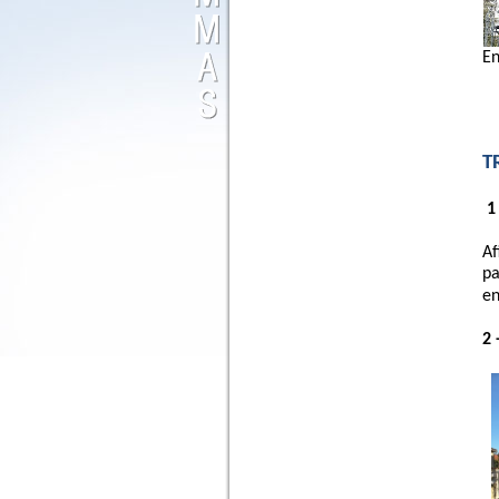
En
T
1
Af
pa
en
2