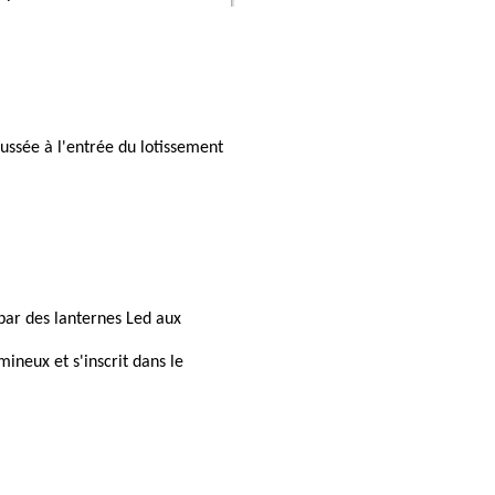
ussée
à
l'entrée
du
lotisseme
nt
par
des
lanternes
Led
aux
mineux
et
s'inscrit
dans
le