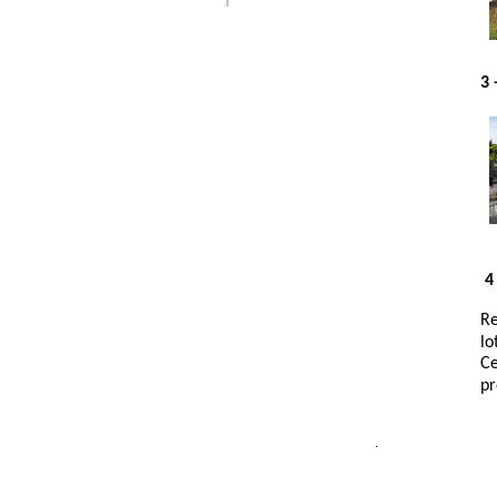
3
4
R
l
o
Ce
p