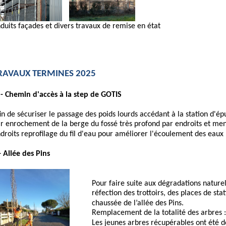
duits façades
et divers travaux de remise en état
RAVAUX
TERMINES
2025
-
Chemin
d'accès
à
la
step
de
GOTIS
in
de
sécuriser
le
passage
des
poids
lourds
accédant
à
la
station
d'ép
r
enrochement
de
la
berge
du
fossé
très
profond
par
endroits
et
men
droits
reprofilage
du
fil
d'eau
pour
améliorer
l'écoulement
des
eaux
-
Allée
des
P
ins
Pour faire suite aux dégradations naturel
réfection des trottoirs, des places de st
chaussée de l’allée des Pins.
Remplacement de la totalité des arbres
Les jeunes arbres récupérables ont été dé