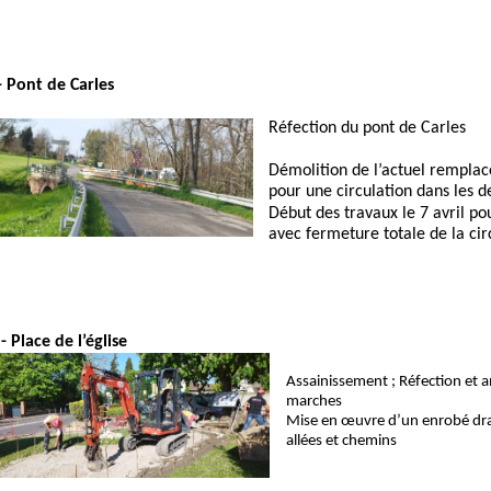
-
Pont
de
Carles
Réfection du pont de Carles
Démolition de l’actuel rempla
pour une circulation dans les d
Début des travaux le 7 avril p
avec fermeture total
e
de la cir
-
Place
de
l’église
Assainissement
;
Réfection
et
a
marches
Mise en œuvre d’un enrobé drai
allées et chemins