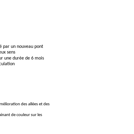
cé par un nouveau pont
eux sens
our une durée de 6 mois
culation
mélioration
des
allées
et
des
nant de couleur sur les