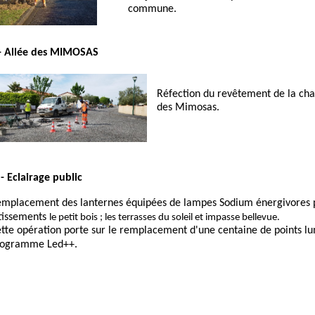
commune.
-
Allée
des
MIMOSAS
Réfection
du
revêtement
de
la
cha
des
Mimosas.
-
Eclairage
public
emplacement
des
lanternes
équipées
de
lampes
Sodium
énergivores
tissements
le
petit
bois
;
les
terrasses
du
soleil
et
impasse
bellevue.
tte
opération
porte
sur
le
remplacement
d'une
centaine
de
points
lu
rogramme
Led++.