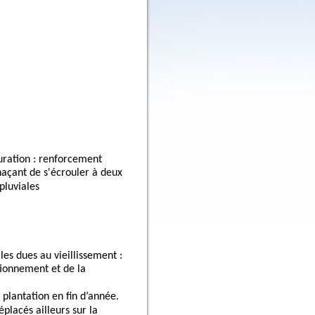
uration
:
renforcem
e
n
t
açant
de
s'écrouler
à
deux
pluviales
les dues au vieillissement
:
ationnement et de la
: plantation en fin d’année.
placés ailleurs sur la